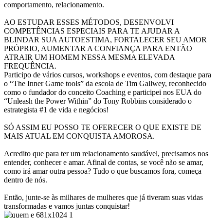
comportamento, relacionamento.
AO ESTUDAR ESSES MÉTODOS, DESENVOLVI
COMPETÊNCIAS ESPECIAIS PARA TE AJUDAR A
BLINDAR SUA AUTOESTIMA, FORTALECER SEU AMOR
PRÓPRIO, AUMENTAR A CONFIANÇA PARA ENTÃO
ATRAIR UM HOMEM NESSA MESMA ELEVADA
FREQUÊNCIA.
Participo de vários cursos, workshops e eventos, com destaque para
o “The Inner Game tools” da escola de Tim Gallwey, reconhecido
como o fundador do conceito Coaching e participei nos EUA do
“Unleash the Power Within” do Tony Robbins considerado o
estrategista #1 de vida e negócios!
SÓ ASSIM EU POSSO TE OFERECER O QUE EXISTE DE
MAIS ATUAL EM CONQUISTA AMOROSA.
Acredito que para ter um relacionamento saudável, precisamos nos
entender, conhecer e amar. Afinal de contas, se você não se amar,
como irá amar outra pessoa? Tudo o que buscamos fora, começa
dentro de nós.
Então, junte-se às milhares de mulheres que já tiveram suas vidas
transformadas e vamos juntas conquistar!