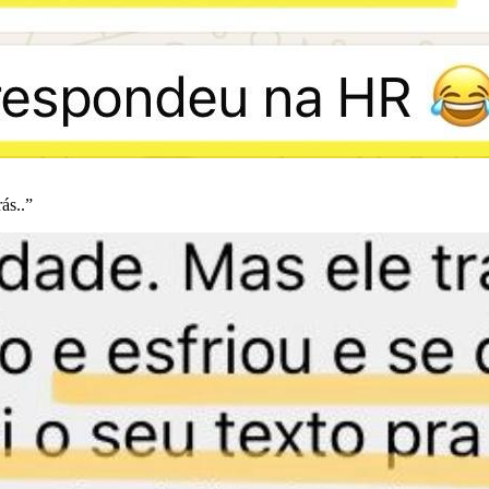
ás..”