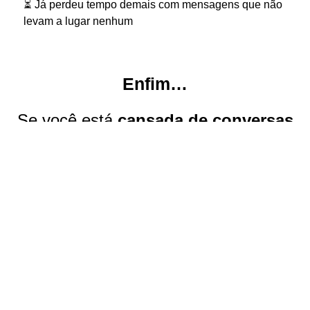
⏳ Já perdeu tempo demais com mensagens que não
levam a lugar nenhum
Enfim…
Se você está
cansada de conversas
que esfriam e quer ter com ele
uma conexão leve, recíproca e
verdadeira
, o Mapa das Mensagens
Sedutoras é para você!
Eu sei, que t
oda a vez que você troca
mensagens com um homem
interessante
você pensa: