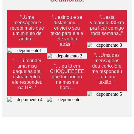
“..Uma
“…esfriou e se
“…está
mensagem e
distanciou…
viajando 330km
recebi mais que
enviei o seu
pra ficar comigo
um minuto de
texto para ele e
toda semana..”
audio..”
ele voltou
atrás..”
“…Uma das
“… já mandei
mensagens
uma msg
“… eu tô em
deu certo. Ele
daquelas anti
CHOQUEEEEE
me respondeu
esfriamento e
que funcionou
com um
ele respondeu
na mesma
textão..”
na HR..”
hora…