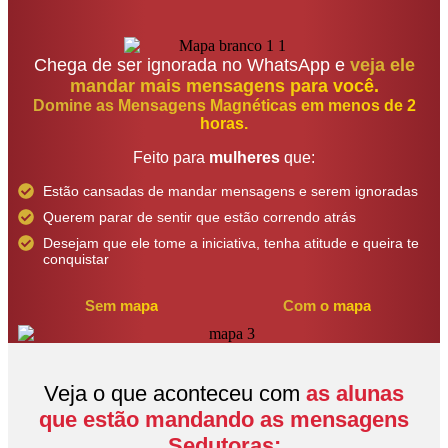
Chega de ser ignorada no WhatsApp e
veja ele
mandar mais mensagens para você.
Domine as Mensagens Magnéticas em menos de 2
horas.
Feito para
mulheres
que:
Estão cansadas de mandar mensagens e serem ignoradas
Querem parar de sentir que estão correndo atrás
Desejam que ele tome a iniciativa, tenha atitude e queira te
conquistar
Sem mapa
Com o mapa
Veja o que aconteceu com
as alunas
que estão mandando as mensagens
Sedutoras: