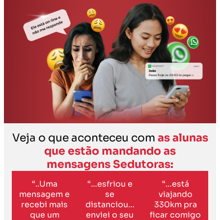
Veja o que aconteceu com
as alunas
que estão mandando as
mensagens Sedutoras:
“..Uma
“…esfriou e
“…está
mensagem e
se
viajando
recebi mais
distanciou…
330km pra
que um
enviei o seu
ficar comigo