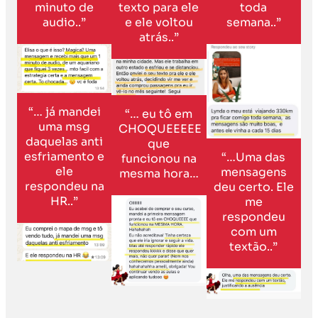
minuto de
texto para ele
toda
audio..”
e ele voltou
semana..”
atrás..”
“… já mandei
“… eu tô em
uma msg
CHOQUEEEEE
daquelas anti
que
esfriamento e
“…Uma das
funcionou na
ele
mensagens
mesma hora…
respondeu na
deu certo. Ele
HR..”
me
respondeu
com um
textão..”