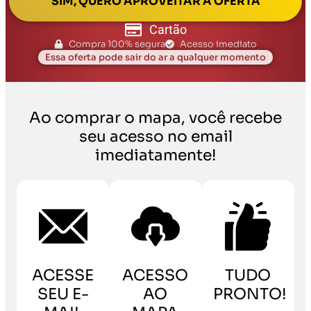
SIM, QUERO APROVEITAR A OFERTA
Cartão
Compra 100% segura
Acesso imediato
Essa oferta pode sair do ar a qualquer momento
Ao comprar o mapa, você recebe
seu acesso no email
imediatamente!
ACESSE
ACESSO
TUDO
SEU E-
AO
PRONTO!