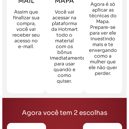
MAIL
MAPA
Agora é só
aplicar as
Assim que
Você vai
técnicas do
finalizar sua
acessar na
Mapa.
compra,
plataforma
Prepare-se
você vai
da Hotmart
para ver ele
receber seu
todo o
investindo
acesso no
material
mais e te
e-mail.
com os
enxergando
bônus
como a
imediatamente
mulher que
para usar
ele não quer
quando e
perder.
como
quiser.
Agora você tem 2 escolhas