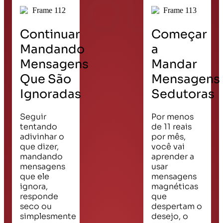
OU
Continuar
Começar
Mandando
a
Mensagens
Mandar
Que São
Mensagens
Ignoradas
Sedutoras
Seguir
Por menos
tentando
de 11 reais
adivinhar o
por mês,
que dizer,
você vai
mandando
aprender a
mensagens
usar
que ele
mensagens
ignora,
magnéticas
responde
que
seco ou
despertam o
simplesmente
desejo, o